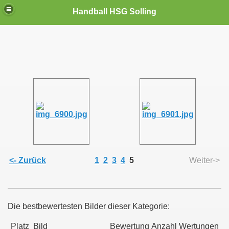
Handball HSG Solling
<- Zurück
1
2
3
4
5
Weiter->
Die bestbewertesten Bilder dieser Kategorie:
Platz
Bild
Bewertung
Anzahl Wertungen