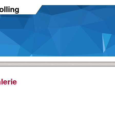
lling
lerie