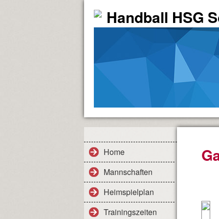
Handball HSG So
Ga
Home
Mannschaften
Heimspielplan
Trainingszeiten