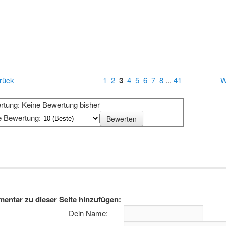
rück
1
2
3
4
5
6
7
8
...
41
W
rtung: Keine Bewertung bisher
e Bewertung:
entar zu dieser Seite hinzufügen:
Dein Name: