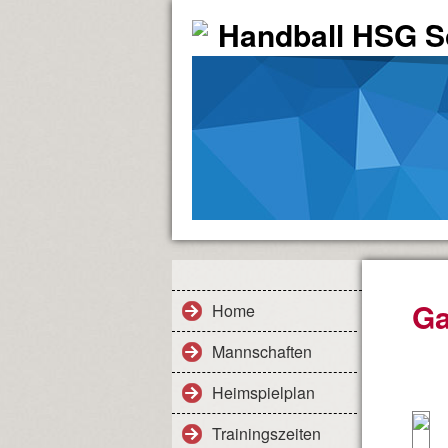
Handball HSG So
Ga
Home
Mannschaften
Heimspielplan
Trainingszeiten