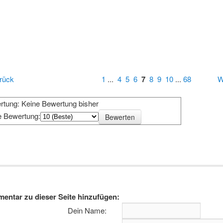
rück
1
...
4
5
6
7
8
9
10
...
68
W
rtung: Keine Bewertung bisher
e Bewertung:
entar zu dieser Seite hinzufügen:
Dein Name: