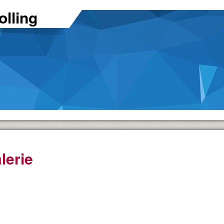
lling
lerie