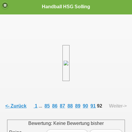
Handball HSG Solling
<- Zurück
1
...
85
86
87
88
89
90
91
92
Weiter->
Bewertung: Keine Bewertung bisher