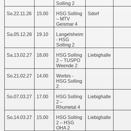
Solling 2
So.22.11.26
15.00
HSG Solling
Sdorf
– MTV
Geismar 4
Sa.05.12.26
19.10
Langelsheim
- HSG
Solling 2
Sa.13.02.27
18.00
HSG Solling
Liebighalle
2 – TUSPO
Weende 2
So.21.02.27
14.00
Worbis -
HSG Solling
2
So.07.03.27
17.00
HSG Solling
Liebighalle
2 –
Rhumetal 4
So.14.03.27
15.00
HSG Solling
Liebighalle
2 – HSG
OHA 2