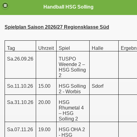
Handball HSG Solling
Spielplan Saison 2026/27 Regionsklasse Süd
Tag
Uhrzeit
Spiel
Halle
Ergebn
Sa.26.09.26
TUSPO
Weende 2 –
HSG Solling
2
So.11.10.26
15.00
HSG Solling
Sdorf
2 - Worbis
Sa.31.10.26
20.00
HSG
Rhumetal 4
– HSG
Solling 2
Sa.07.11.26
19.00
HSG OHA 2
- HSG